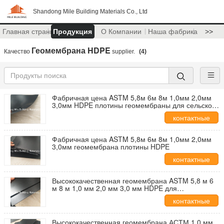
Shandong Mile Building Materials Co., Ltd
Главная страница
Продукция
О Компании
Наша фабрика
>>
Геомембрана HDPE
Качество
supplier.
(4)
Фабричная цена ASTM 5,8м 6м 8м 1,0мм 2,0мм
3,0мм HDPE плотины геомембраны для сельского
хозяйства с высоким качеством
контактные
данные
Фабричная цена ASTM 5,8м 6м 8м 1,0мм 2,0мм
3,0мм геомембрана плотины HDPE
контактные
данные
Высококачественная геомембрана ASTM 5,8 м 6
м 8 м 1,0 мм 2,0 мм 3,0 мм HDPE для
гидроизоляции
контактные
данные
Высококачественная геомембрана АСТМ 1,0 мм,