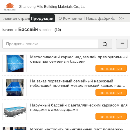
Shandong Mile Building Materials Co., Ltd
Главная страница
Продукция
О Компании
Наша фабрика
>>
Бассейн
Качество
supplier.
(10)
Металлический каркас над землей прямоугольный
открытый семейный бассейн
контактные
данные
На заказ портативный семейный наружный
небольшой прочный металлический каркас над
землей бассейн прямоугольный круглый
контактные
данные
Наружный бассейн с металлическим каркасом для
продажи с аксессуарами
контактные
данные
Можно настроить оцинкованный лист поддержки