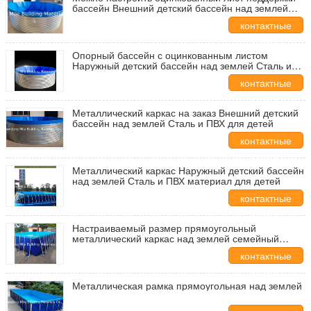
бассейн Внешний детский бассейн над землей
Сталь и ПВХ материал для детей
контактные
данные
Опорный бассейн с оцинкованным листом
Наружный детский бассейн над землей Сталь и
ПВХ для детей
контактные
данные
Металлический каркас на заказ Внешний детский
бассейн над землей Сталь и ПВХ для детей
контактные
данные
Металлический каркас Наружный детский бассейн
над землей Сталь и ПВХ материал для детей
контактные
данные
Настраиваемый размер прямоугольный
металлический каркас над землей семейный
наружный задний двор бассейн
контактные
данные
Металлическая рамка прямоугольная над землей